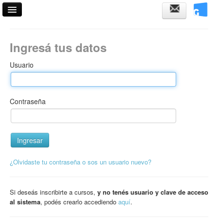
Acceso
Ingresá tus datos
Fechas de examen
Usuario
Horarios de cursadas
Validador de certificados
Contraseña
Ayuda
¿Olvidaste tu contraseña o sos un usuario nuevo?
Si deseás inscribirte a cursos,
y no tenés usuario y clave de acceso
al sistema
, podés crearlo accediendo
aquí
.